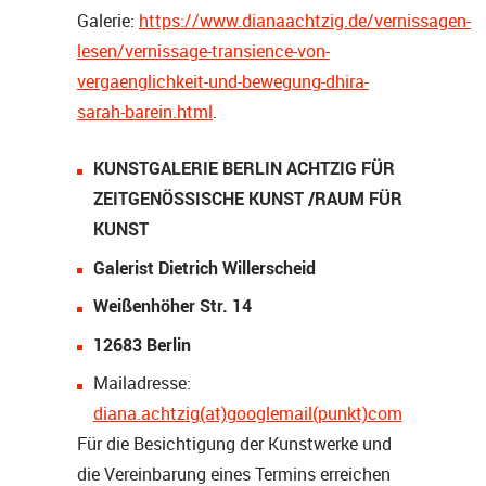
Galerie:
https://www.dianaachtzig.de/vernissagen-
lesen/vernissage-transience-von-
vergaenglichkeit-und-bewegung-dhira-
sarah-barein.html
.
KUNSTGALERIE BERLIN ACHTZIG FÜR
ZEITGENÖSSISCHE KUNST /RAUM FÜR
KUNST
Galerist Dietrich Willerscheid
Weißenhöher Str. 14
12683 Berlin
Mailadresse:
diana.achtzig(at)googlemail(punkt)com
Für die Besichtigung der Kunstwerke und
die Vereinbarung eines Termins erreichen